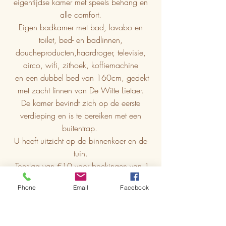
eigentijdse kamer met speels behang en
alle comfort.
Eigen badkamer met bad, lavabo en
toilet, bed- en badlinnen,
doucheproducten,haardroger, televisie,
airco, wifi, zithoek, koffiemachine
en een dubbel bed van 160cm, gedekt
met zacht linnen van De Witte Lietaer.
De kamer bevindt zich op de eerste
verdieping en is te bereiken met een
buitentrap.
U heeft uitzicht op de binnenkoer en de
tuin.
Toeslag van €10 voor boekingen van 1
nacht.
Phone
Email
Facebook
Prijs per nacht vanaf 2 nachten,
uitgebreid ontbijt inbegrepen: