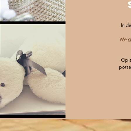
In d
We g
Op a
potte