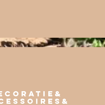
ecoratie&
cessoires&