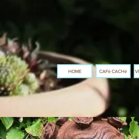
HOME
CAFé CACHé
V