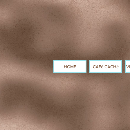
HOME
CAFé CACHé
V