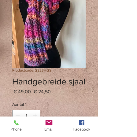
Productcode: 2323HGS
Handgebreide sjaal
Normale
Verkoopprijs
 € 49,00 
€ 24,50
prijs
Aantal
*
Phone
Email
Facebook
In winkelwagen