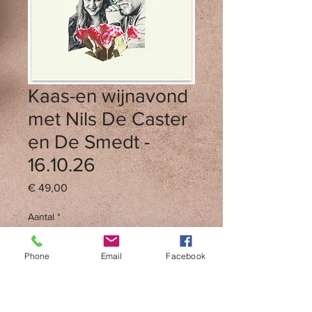
Kaas-en wijnavond
met Nils De Caster
en De Smedt -
16.10.26
Prijs
€ 49,00
Aantal
*
Phone
Email
Facebook
In winkelwagen