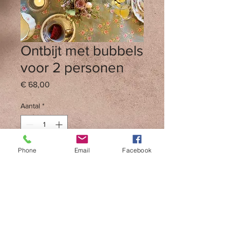
Ontbijt met bubbels
voor 2 personen
Prijs
€ 68,00
Aantal
*
Phone
Email
Facebook
In winkelwagen
Bon voor een uitgebreid ontbijt met
bubbels voor 2 personen. Na
reservatie.De bon is geldig tot
30.10.2026.