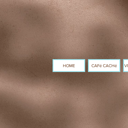
HOME
CAFé CACHé
V