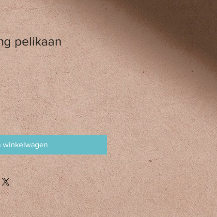
ng pelikaan
erkoopprijs
n winkelwagen