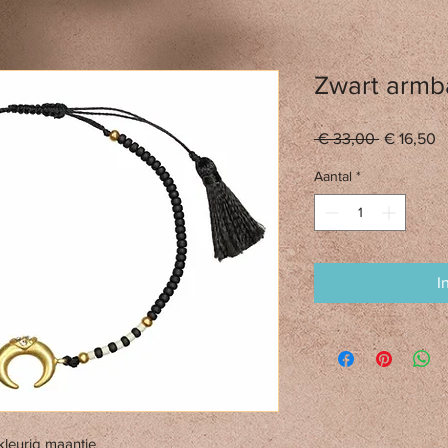
Zwart armb
Normale
V
 € 33,00 
€ 16,50
prijs
Aantal
*
I
leurig maantje