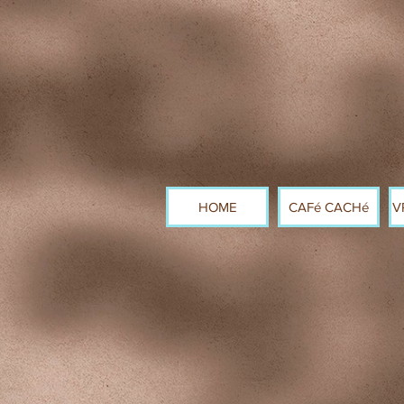
HOME
CAFé CACHé
V